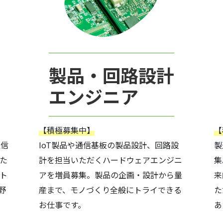
製品・回路設計
エンジニア
【積極募集中】
【
通信
IoT製品や通信基板の製品設計、回路設
製
た
計を担当いただくハードウェアエンジニ
集
ト
アを増員募集。製品の企画・設計から量
来
野
産まで、モノづくり全般にトライできる
た
お仕事です。
あ