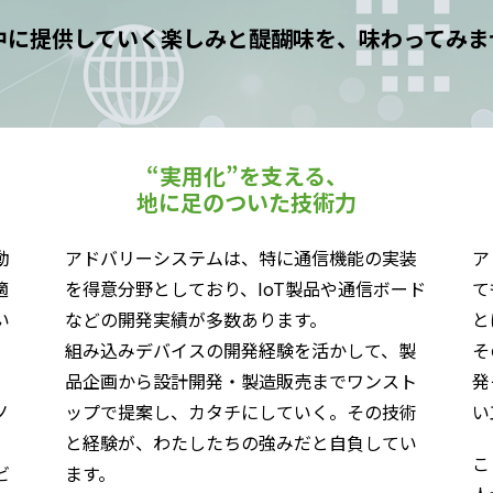
中に提供していく楽しみと醍醐味を、味わってみま
“実用化”を支える、
地に足のついた技術力
動
アドバリーシステムは、特に通信機能の実装
ア
適
を得意分野としており、IoT製品や通信ボード
て
い
などの開発実績が多数あります。
と
組み込みデバイスの開発経験を活かして、製
そ
品企画から設計開発・製造販売までワンスト
発
ノ
ップで提案し、カタチにしていく。その技術
い
と経験が、わたしたちの強みだと自負してい
こ
ビ
ます。