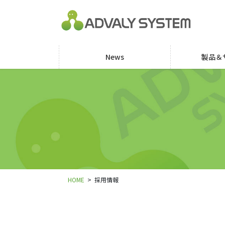
コ
ナ
ン
ビ
テ
ゲ
ン
ー
ツ
シ
News
製品＆
に
ョ
移
ン
動
に
移
動
HOME
採用情報