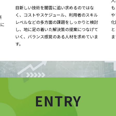
人
目新しい技術を闇雲に追い求めるのではな
も
く、コストやスケジュール、利用者のスキル
や
新
レベルなどの多方面の課題をしっかりと検討
化
欲に
し、地に足の着いた解決策の提案につなげて
と
いく、バランス感覚のある人材を求めていま
ま
す。
ENTRY