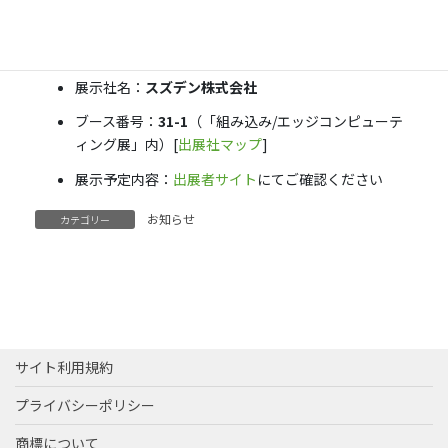
グ展」ゾーンにおいて、組み込みボードやIoTゲートウェイ
の展示、エッジAIのデモなどを予定しています。
展示社名：
スズデン株式会社
ブース番号：
31-1
（「組み込み/エッジコンピューテ
ィング展」内）[
出展社マップ
]
展示予定内容：
出展者サイト
にてご確認ください
お知らせ
カテゴリー
サイト利用規約
プライバシーポリシー
商標について