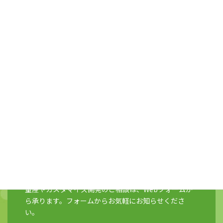
ADVALY製品は、各取扱い店からもご購入いただけま
す。
ご連絡先などの詳細は、以下のリストをご覧くださ
い。
取扱店一覧
ADVALYにご相談
量産やカスタマイズ開発のご相談は、Webフォームか
ら承ります。フォームからお気軽にお知らせくださ
い。