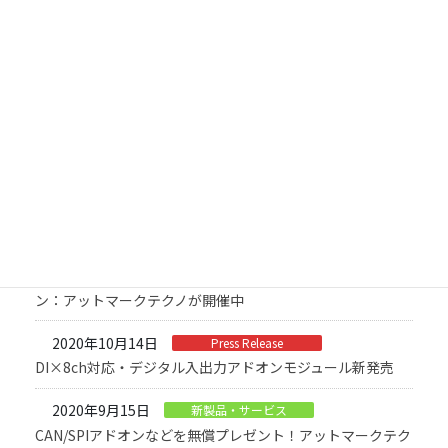
コ
ナ
ン
ビ
テ
ゲ
ン
ー
新製品・サービス
ツ
シ
に
ョ
移
ン
動
に
HOME
News
新製品・サービス
移
動
2021年1月25日
新製品・サービス
締切迫る！アドオンモジュールが無償でもらえるキャンペー
ン：アットマークテクノが開催中
2020年10月14日
Press Release
DI×8ch対応・デジタル入出力アドオンモジュール新発売
2020年9月15日
新製品・サービス
CAN/SPIアドオンなどを無償プレゼント！アットマークテク