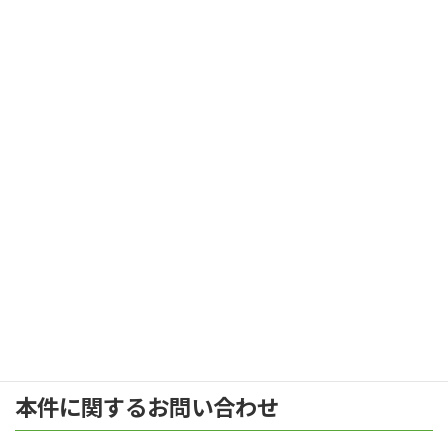
アドバリーシステム株式会社（ADVALY）は、2011年に札幌で創業
したIoTデバイス開発会社です。社員の9割が技術者で、LTE通信機
能付きのIoTデバイスや監視カメラなど、各種のIoTデバイスの企
画開発から製造・販売までを手掛けられる技術力が特徴で、大手
運輸会社をはじめ各業界のお客様向けに提供しています。
URL: https://www.advaly.co.jp/
本件に関するお問い合わせ